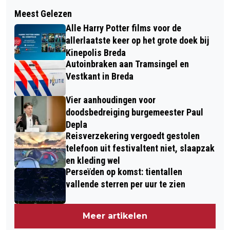
Volgend artikel
VELDHOVENAREN WISTEN DE WEG
Meest Gelezen
AANTAL GEVALLEN VAN MAZELEN
NAAR SUBSIDIE VOOR
Alle Harry Potter films voor de
NEEMT TOE
WONINGVERDUURZAMING IN
allerlaatste keer op het grote doek bij
Kinepolis Breda
BRABANT HET BEST TE VINDEN
Autoinbraken aan Tramsingel en
Vestkant in Breda
Vier aanhoudingen voor
doodsbedreiging burgemeester Paul
Depla
Reisverzekering vergoedt gestolen
telefoon uit festivaltent niet, slaapzak
en kleding wel
Perseïden op komst: tientallen
vallende sterren per uur te zien
Meer artikelen