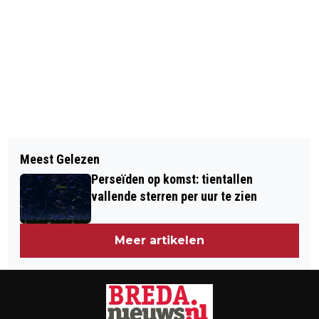
Vorig artikel
Volgend artikel
IN JUNI TOONT AD VAN HAANDEL
Meest Gelezen
REGIONALE ZORGORGANISATIES
PENTEKENINGEN IN HET GELE HUIS
Perseïden op komst: tientallen
BUNDELEN KRACHTEN VOOR
vallende sterren per uur te zien
COSCHAP OUDERENZORG
Meer artikelen