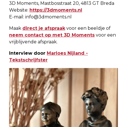
3D Moments, Mastbosstraat 20, 4813 GT Breda
Website:
https://3dmoments.nl
E-mail:
info@3dmoments.nl
Maak
direct je afspraak
voor een beeldje of
neem contact op met 3D Moments
voor een
vrijblijvende afspraak.
Interview door
Marloes Nijland -
Tekstschrijfster