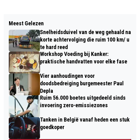
Vorig artikel
Volgend artikel
BOEKPRESENTATIE EN FAMILIE-
Meest Gelezen
TERUGLEVEREN LEVERT
EXPOSITIE MOTELL RIJNEN IN HET
Snelheidsduivel van de weg gehaald na
ZONNEPANELENBEZITTER NOG MAAR
PRINCENHAAGS MUSEUM
korte achtervolging die ruim 100 km/ u
HALVE EURO PER MAAND OP
te hard reed
Workshop Voeding bij Kanker:
praktische handvatten voor elke fase
Vier aanhoudingen voor
doodsbedreiging burgemeester Paul
Depla
Ruim 56.000 boetes uitgedeeld sinds
invoering zero-emissiezones
Tanken in België vanaf heden een stuk
goedkoper