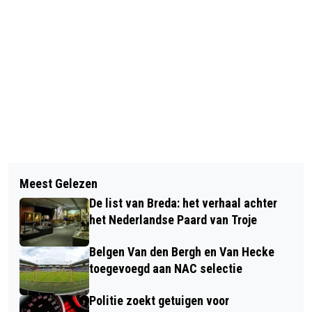
Vorig artikel
Volgend artikel
THEATERGEZELSCHAP STORMKAMER
Meest Gelezen
JE WONING VERDUURZAMEN?
DUIKT IN ‘AFGEHAAKT BREDA’
De list van Breda: het verhaal achter
SCHAKEL ECOLECTRIX IN VOOR JE
het Nederlandse Paard van Troje
ELEKTRAKLUSSEN
Belgen Van den Bergh en Van Hecke
toegevoegd aan NAC selectie
Politie zoekt getuigen voor