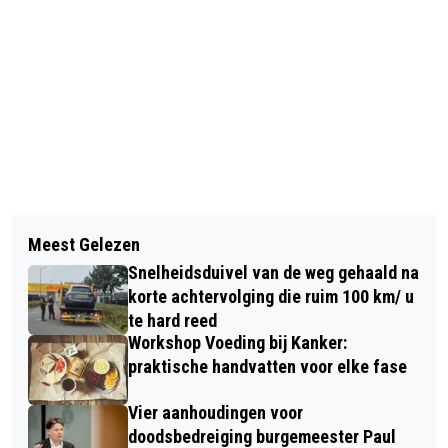
Vorig artikel
Volgend artikel
HORECA IN MEER DAN HELFT VAN
Meest Gelezen
HITTEPLAN GELDT VANAF
GEMEENTEN LANGER OPEN TIJDENS
Snelheidsduivel van de weg gehaald na
DONDERDAG VANWEGE WARM WEER
WK
korte achtervolging die ruim 100 km/ u
IN HEEL NEDERLAND
te hard reed
Workshop Voeding bij Kanker:
praktische handvatten voor elke fase
Vier aanhoudingen voor
doodsbedreiging burgemeester Paul