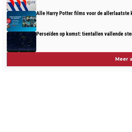
HERKENT DEZE VROUW? (VIDEO)
Alle Harry Potter films voor de allerlaatste
Perseïden op komst: tientallen vallende ster
Meer a