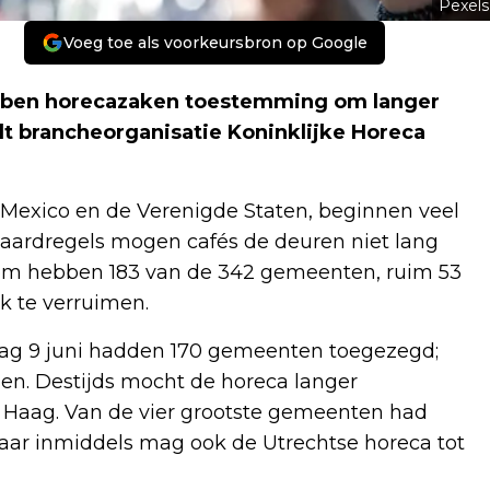
Pexels
Voeg toe als voorkeursbron op Google
ebben horecazaken toestemming om langer
dt brancheorganisatie Koninklijke Horeca
Mexico en de Verenigde Staten, beginnen veel
daardregels mogen cafés de deuren niet lang
om hebben 183 van de 342 gemeenten, ruim 53
jk te verruimen.
sdag 9 juni hadden 170 gemeenten toegezegd;
en. Destijds mocht de horeca langer
Haag. Van de vier grootste gemeenten had
ar inmiddels mag ook de Utrechtse horeca tot