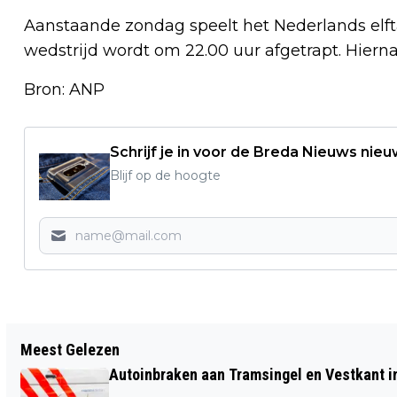
Aanstaande zondag speelt het Nederlands elft
wedstrijd wordt om 22.00 uur afgetrapt. Hierna
Bron: ANP
Schrijf je in voor de Breda Nieuws nieu
Blijf op de hoogte
Vorig artikel
Meest Gelezen
BANKPAS EN SPULLEN GESTOLEN DOOR
Autoinbraken aan Tramsingel en Vestkant i
EEN 'MEDEWERKER VAN DE BANK'. WIE