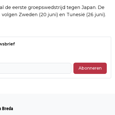
al de eerste groepswedstrijd tegen Japan. De
 volgen Zweden (20 juni) en Tunesië (26 juni).
wsbrief
Abonneren
Volgend artikel
FILMHUIS BOTANIQUE VOLLEDIG IN HET
n Breda
TEKEN VAN KETI KOTI