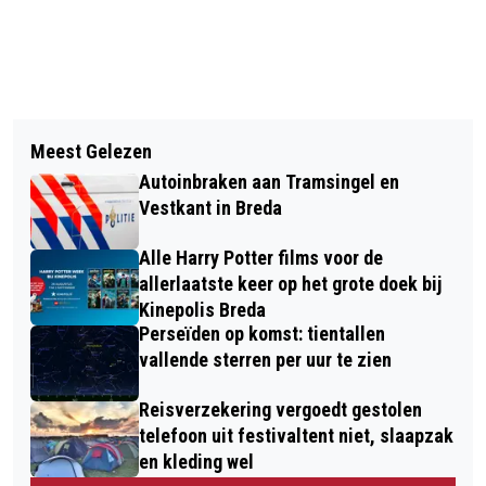
Vorig artikel
Volgend artikel
GLASVEZELGEBRUIK IN BRABANT
Meest Gelezen
VOEL JE DAT HET ANDERS KAN,
NEEMT TOE, MAAR GROOT DEEL VAN
Autoinbraken aan Tramsingel en
MAAR WEET JE NIET HOE? KIM VAN
BRABANDERS BENUT DIT NOG NIET
Vestkant in Breda
DEN HEUVEL LAAT ZIEN HOE DENKEN,
Alle Harry Potter films voor de
ANGST EN OVERTUIGINGEN JE LEVEN
allerlaatste keer op het grote doek bij
STUREN
Kinepolis Breda
Perseïden op komst: tientallen
vallende sterren per uur te zien
Reisverzekering vergoedt gestolen
telefoon uit festivaltent niet, slaapzak
en kleding wel