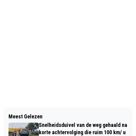
Vorig artikel
Volgend artikel
MANNEN GEARRESTEERD NADAT ZIJ
Meest Gelezen
SEH'S KRIJGEN VANAF 2027 DEELS
WORDEN BETRAPT OP HET STELEN
Snelheidsduivel van de weg gehaald na
VAST BUDGET VAN 4,6 MILJOEN
VAN MOTORFIETS IN
korte achtervolging die ruim 100 km/ u