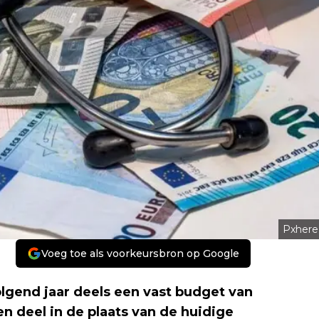
Pxhere
Voeg toe als voorkeursbron op Google
lgend jaar deels een vast budget van
n deel in de plaats van de huidige