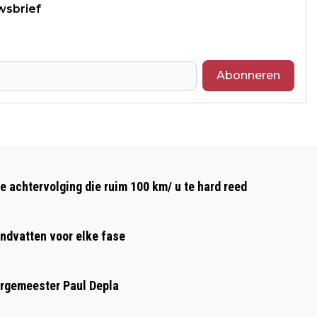
wsbrief
Abonneren
Volgend artikel
SENIOREN VERENIGING HAAGSE
e achtervolging die ruim 100 km/ u te hard reed
BEEMDEN ONTVANGT 5.000 EURO VAN
VRIENDENLOTERIJ
ndvatten voor elke fase
urgemeester Paul Depla