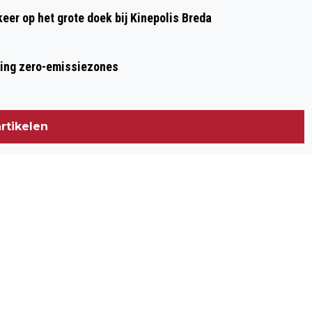
 keer op het grote doek bij Kinepolis Breda
ring zero-emissiezones
rtikelen