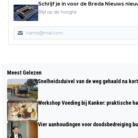
Schrijf je in voor de Breda Nieuws nieu
Blijf op de hoogte
Vorig artikel
Meest Gelezen
BAS (45) UIT PRINSENBEEK ZET MISSIE
Snelheidsduivel van de weg gehaald na kort
VOORT RICHTING TANZANIA: "NIETS
DOEN VOELDE GROTER"
Workshop Voeding bij Kanker: praktische ha
Vier aanhoudingen voor doodsbedreiging b