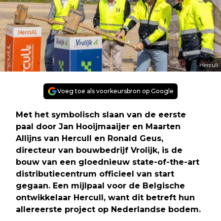
Hercull
Voeg toe als voorkeursbron op Google
Met het symbolisch slaan van de eerste
paal door Jan Hooijmaaijer en Maarten
Allijns van Hercull en Ronald Geus,
directeur van bouwbedrijf Vrolijk, is de
bouw van een gloednieuw state-of-the-art
distributiecentrum officieel van start
gegaan. Een mijlpaal voor de Belgische
ontwikkelaar Hercull, want dit betreft hun
allereerste project op Nederlandse bodem.