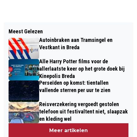
Vorig artikel
Volgend artikel
SURPLUS REIKT SPECIALE
Meest Gelezen
DEBUTERENDE DUETPARTNER VOOR
BOEKEDITIE VAN ANNE-MEI THE UIT
Autoinbraken aan Tramsingel en
RENÉE VAN WEGBERG EN CHANNAH
OP DE DAG VAN DE ZORG
Vestkant in Breda
HEWITT IN WOMAN IN LOVE
Alle Harry Potter films voor de
allerlaatste keer op het grote doek bij
Kinepolis Breda
Perseïden op komst: tientallen
vallende sterren per uur te zien
Reisverzekering vergoedt gestolen
telefoon uit festivaltent niet, slaapzak
en kleding wel
Meer artikelen