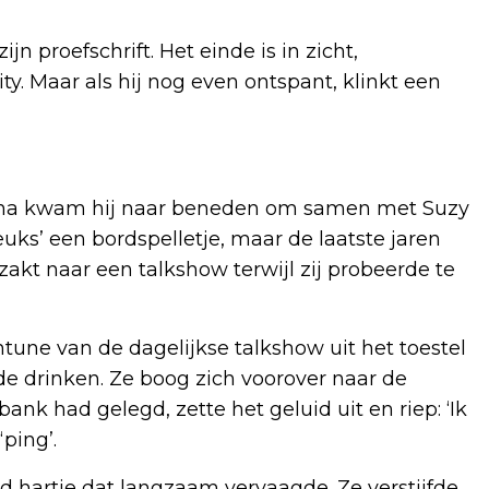
 proefschrift. Het einde is in zicht,
ty. Maar als hij nog even ontspant, klinkt een
Daarna kwam hij naar beneden om samen met Suzy
 leuks’ een bordspelletje, maar de laatste jaren
zakt naar een talkshow terwijl zij probeerde te
ntune van de dagelijkse talkshow uit het toestel
lde drinken. Ze boog zich voorover naar de
ank had gelegd, zette het geluid uit en riep: ‘Ik
ping’.
od hartje dat langzaam vervaagde. Ze verstijfde.