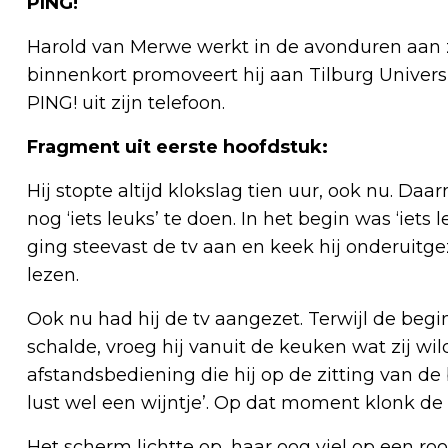
PING!
Harold van Merwe werkt in de avonduren aan zijn
binnenkort promoveert hij aan Tilburg Universi
PING! uit zijn telefoon.
Fragment uit eerste hoofdstuk:
Hij stopte altijd klokslag tien uur, ook nu. 
nog ‘iets leuks’ te doen. In het begin was ‘iets
ging steevast de tv aan en keek hij onderuitge
lezen.
Ook nu had hij de tv aangezet. Terwijl de begi
schalde, vroeg hij vanuit de keuken wat zij wi
afstandsbediening die hij op de zitting van de b
lust wel een wijntje’. Op dat moment klonk de ‘
Het scherm lichtte op, haar oog viel op een ro