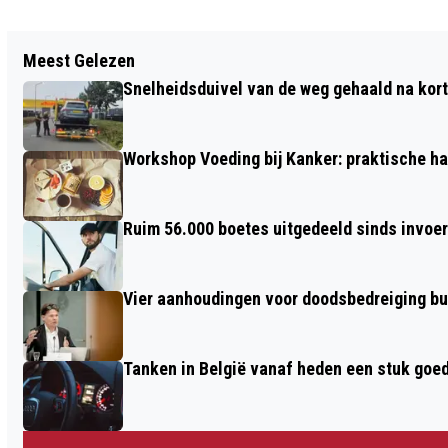
Vorig artikel
Meest Gelezen
ALBERT HEIJN OUDE VEST WEER OPEN
Snelheidsduivel van de weg gehaald na kort
DANKZIJ KLANT ANNIE
Workshop Voeding bij Kanker: praktische ha
Ruim 56.000 boetes uitgedeeld sinds invoe
Vier aanhoudingen voor doodsbedreiging b
Tanken in België vanaf heden een stuk goe