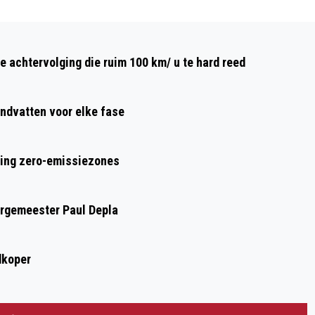
Volgend artikel
VROUWEN BETALEN JAARLIJKS € 25,-
e achtervolging die ruim 100 km/ u te hard reed
MEER VOOR HUN ZORGVERZEKERING
ndvatten voor elke fase
ring zero-emissiezones
urgemeester Paul Depla
dkoper