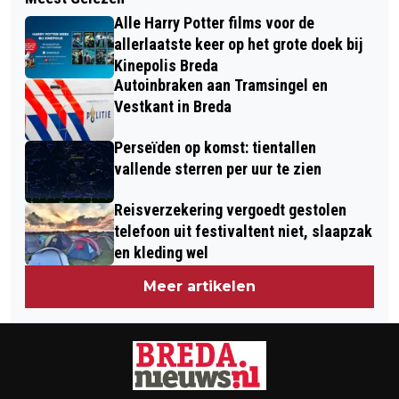
KINDEREN EERDER UIT DE LUIERS IN
THRILLER GERT-JAN VAN DEN BEMD
Alle Harry Potter films voor de
BREDA
allerlaatste keer op het grote doek bij
Kinepolis Breda
Autoinbraken aan Tramsingel en
Vestkant in Breda
Perseïden op komst: tientallen
vallende sterren per uur te zien
Reisverzekering vergoedt gestolen
telefoon uit festivaltent niet, slaapzak
en kleding wel
Meer artikelen