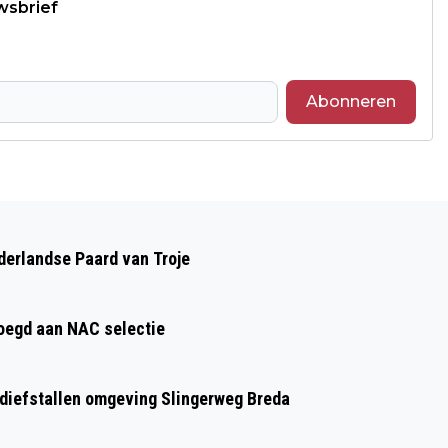
wsbrief
Abonneren
Volgend artikel
DE VOORDELEN VAN EEN JACUZZI IN
ederlandse Paard van Troje
HUIS
oegd aan NAC selectie
n diefstallen omgeving Slingerweg Breda