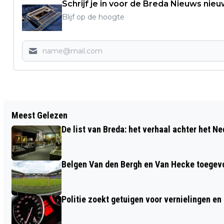
Schrijf je in voor de Breda Nieuws nieu
Blijf op de hoogte
Vorig artikel
Meest Gelezen
MAN MET HAMER BEROOFT BREDASE
De list van Breda: het verhaal achter het N
TANDARTS VAN ROLEX
Belgen Van den Bergh en Van Hecke toegev
Politie zoekt getuigen voor vernielingen e