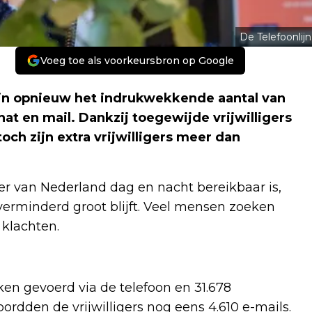
De Telefoonlijn
Voeg toe als voorkeursbron op Google
lijn opnieuw het indrukwekkende aantal van
at en mail. Dankzij toegewijde vrijwilligers
toch zijn extra vrijwilligers meer dan
ner van Nederland dag en nacht bereikbaar is,
verminderd groot blijft. Veel mensen zoeken
klachten.
en gevoerd via de telefoon en 31.678
dden de vrijwilligers nog eens 4.610 e-mails.