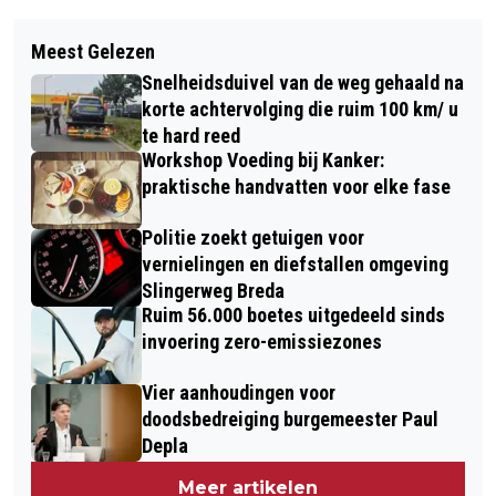
Vorig artikel
Volgend artikel
DE LUISTERLIJN IN BREDA ZOEKT
Meest Gelezen
TOP! TIEN ACTIES VOOR DIEREN
EXTRA OREN
Snelheidsduivel van de weg gehaald na
VANUIT GEMEENTE BREDA
korte achtervolging die ruim 100 km/ u
te hard reed
Workshop Voeding bij Kanker:
praktische handvatten voor elke fase
Politie zoekt getuigen voor
vernielingen en diefstallen omgeving
Slingerweg Breda
Ruim 56.000 boetes uitgedeeld sinds
invoering zero-emissiezones
Vier aanhoudingen voor
doodsbedreiging burgemeester Paul
Depla
Meer artikelen