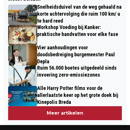
TIJDELIJKE SUBSIDIEMAATREGEL
VONDST WAPENS EN HARDDRUGS IN
Snelheidsduivel van de weg gehaald na
VOOR VERBETEREN
WONING
korte achtervolging die ruim 100 km/ u
BEDRIJVENTERREINEN IN BREDA
te hard reed
Workshop Voeding bij Kanker:
praktische handvatten voor elke fase
Vier aanhoudingen voor
doodsbedreiging burgemeester Paul
Depla
Ruim 56.000 boetes uitgedeeld sinds
invoering zero-emissiezones
Alle Harry Potter films voor de
allerlaatste keer op het grote doek bij
Kinepolis Breda
Meer artikelen