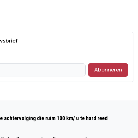
wsbrief
Abonneren
Volgend artikel
HONDERDEN VLIEGERS TIJDENS DE 16E
e achtervolging die ruim 100 km/ u te hard reed
RIJSBERGSE VLIEGERDAGEN