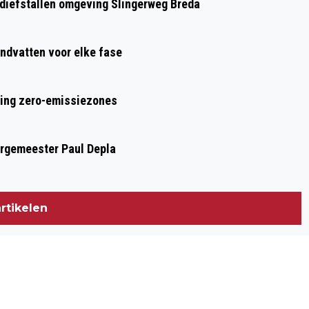
n diefstallen omgeving Slingerweg Breda
ndvatten voor elke fase
ring zero-emissiezones
urgemeester Paul Depla
rtikelen