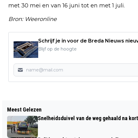
met 30 mei en van 16 juni tot en met 1 juli.
Bron: Weeronline
Schrijf je in voor de Breda Nieuws nieu
Blijf op de hoogte
Vorig artikel
Meest Gelezen
VRIJWILLIGERSINITIATIEF LAPTOP
Snelheidsduivel van de weg gehaald na kort
REVIVE BEGONNEN IN BREDA