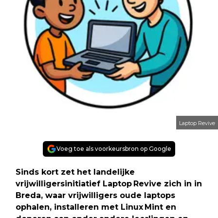
Laptop Revive
Voeg toe als voorkeursbron op Google
Sinds kort zet het landelijke
vrijwilligersinitiatief Laptop Revive zich in in
Breda, waar vrijwilligers oude laptops
ophalen, installeren met Linux Mint en