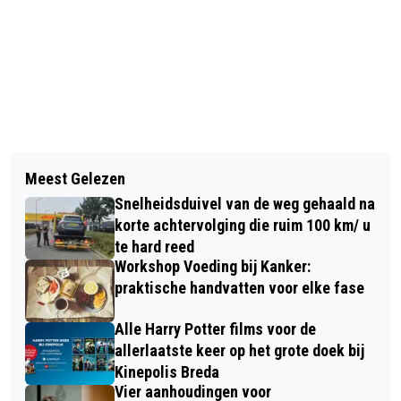
Vorig artikel
Volgend artikel
PRINS, SUPERHELD OF ROCKSTER?
Meest Gelezen
HET ZOMERSE WEER KOMT TERUG,
WIE ZOUDE WILLE ZIJN?
Snelheidsduivel van de weg gehaald na
OPNIEUW KANS OP HITTEGOLF
korte achtervolging die ruim 100 km/ u
te hard reed
Workshop Voeding bij Kanker:
praktische handvatten voor elke fase
Alle Harry Potter films voor de
allerlaatste keer op het grote doek bij
Kinepolis Breda
Vier aanhoudingen voor