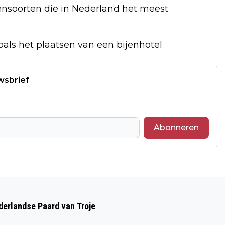
jensoorten die in Nederland het meest
als het plaatsen van een bijenhotel
wsbrief
Abonneren
Volgend artikel
MAAK KENNIS MET NIEUWE FILMS
ederlandse Paard van Troje
TIJDENS DISCOVERY DAY IN KINEPOLIS