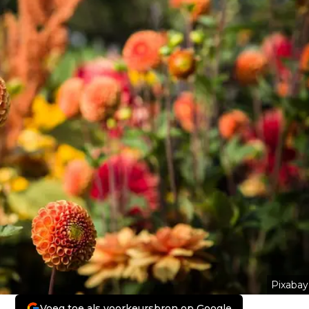
Pixabay
Voeg toe als voorkeursbron op Google