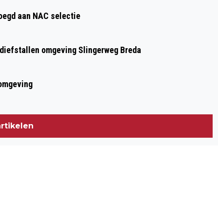
BREDA
oegd aan NAC selectie
n diefstallen omgeving Slingerweg Breda
 omgeving
rtikelen