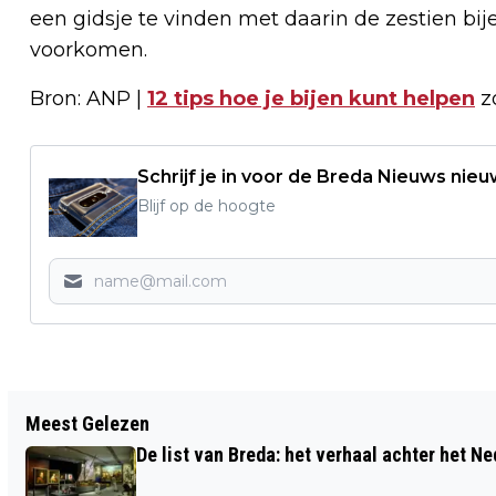
een gidsje te vinden met daarin de zestien bi
voorkomen.
Bron: ANP |
12 tips hoe je bijen kunt helpen
zo
Schrijf je in voor de Breda Nieuws nieu
Blijf op de hoogte
Vorig artikel
Meest Gelezen
VERDACHTE ONGEVAL MET VIER DODEN
De list van Breda: het verhaal achter het N
OUD GASTEL VOOR DE RECHTER