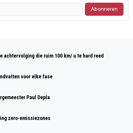
Abonneren
Volgend artikel
VERANDERINGEN VOOR JE
e achtervolging die ruim 100 km/ u te hard reed
PORTEMONNEE VANAF 1 JULI
ndvatten voor elke fase
urgemeester Paul Depla
ring zero-emissiezones