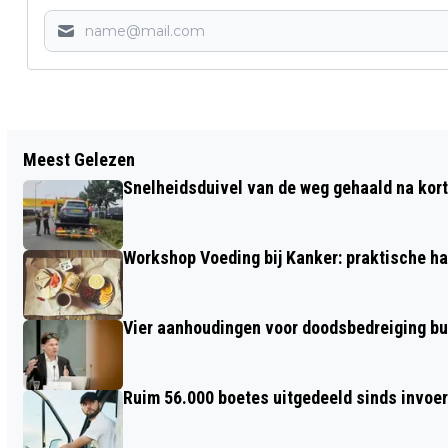
Vorig artikel
Meest Gelezen
35 NAC BREDA-FANS LIEPEN
Snelheidsduivel van de weg gehaald na kort
BRANDWONDEN OP BIJ HULDIGING
Workshop Voeding bij Kanker: praktische ha
Vier aanhoudingen voor doodsbedreiging b
Ruim 56.000 boetes uitgedeeld sinds invoe