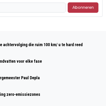
Abonneren
Volgend artikel
VERHUIZEN IN BREDA: TIPS VOOR
e achtervolging die ruim 100 km/ u te hard reed
TIJDELIJKE OPSLAG
ndvatten voor elke fase
urgemeester Paul Depla
ring zero-emissiezones