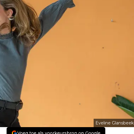
Eveline Glansbeek
Voeg toe als voorkeursbron op Google