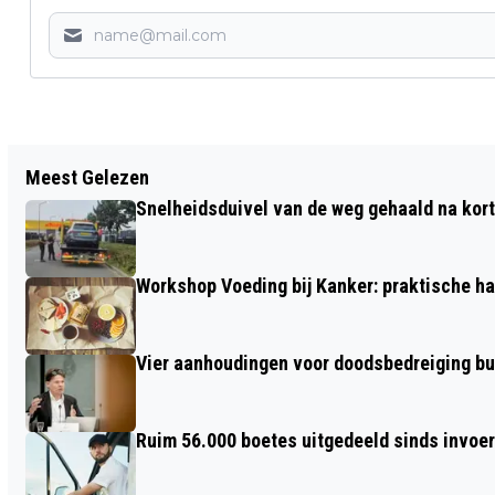
Vorig artikel
Meest Gelezen
WATERSCHAP BRABANTSE DELTA VINDT
Snelheidsduivel van de weg gehaald na kort
VERBOD OP VOCHTIGE DOEKJES EEN
GOED IDEE
Workshop Voeding bij Kanker: praktische ha
Vier aanhoudingen voor doodsbedreiging b
Ruim 56.000 boetes uitgedeeld sinds invoe