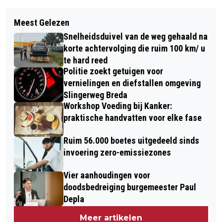
Vorig artikel
Volgend artikel
NOVA VAN MIERT WINT IPPON
Meest Gelezen
JUWELIER TOE WATER IS AL BIJNA 40
TROPHY ANTWERP!
Snelheidsduivel van de weg gehaald na
JAAR EEN BEGRIP IN BREDA
korte achtervolging die ruim 100 km/ u
te hard reed
Politie zoekt getuigen voor
vernielingen en diefstallen omgeving
Slingerweg Breda
Workshop Voeding bij Kanker:
praktische handvatten voor elke fase
Ruim 56.000 boetes uitgedeeld sinds
invoering zero-emissiezones
Vier aanhoudingen voor
doodsbedreiging burgemeester Paul
Depla
Meer artikelen