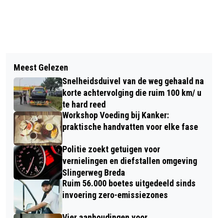
Vorig artikel
Volgend artikel
MINDER GESUBSIDIEERDE
Meest Gelezen
INTERSPORT BREDA WORDT OP 30
WARMTEPOMPEN IN BREDA
Snelheidsduivel van de weg gehaald na
MEI VOOR ÉÉN AVOND
korte achtervolging die ruim 100 km/ u
VOETBALCLUBHUIS
te hard reed
Workshop Voeding bij Kanker:
praktische handvatten voor elke fase
Politie zoekt getuigen voor
vernielingen en diefstallen omgeving
Slingerweg Breda
Ruim 56.000 boetes uitgedeeld sinds
invoering zero-emissiezones
Vier aanhoudingen voor