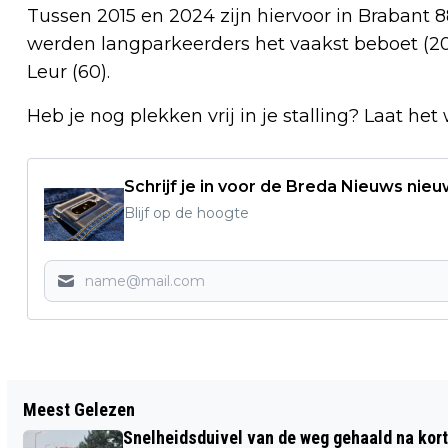
Tussen 2015 en 2024 zijn hiervoor in Brabant 
werden langparkeerders het vaakst beboet (203
Leur (60).
Heb je nog plekken vrij in je stalling? Laat h
Schrijf je in voor de Breda Nieuws nieu
Blijf op de hoogte
Vorig artikel
Meest Gelezen
HUIS GEKOCHT IN BREDA? HIER MOET
Snelheidsduivel van de weg gehaald na kort