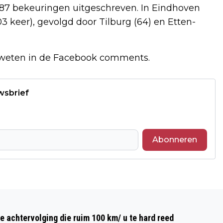
887 bekeuringen uitgeschreven. In Eindhoven
 keer), gevolgd door Tilburg (64) en Etten-
et weten in de Facebook comments.
wsbrief
Abonneren
Volgend artikel
INTERNATIONAAL 'WORLD LEISURE
e achtervolging die ruim 100 km/ u te hard reed