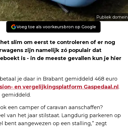
Publiek domein
Voeg toe als voorkeursbron op Google
het slim om eerst te controleren of er nog
erwagens zijn namelijk zó populair dat
boekt is - in de meeste gevallen kun je hier
betaal je daar in Brabant gemiddeld 468 euro
ion- en vergelijkingsplatform Gaspedaal.nl
.
n gemiddeld.
f ook een camper of caravan aanschaffen?
l van het jaar stilstaat. Langdurig parkeren op
nel bent aangewezen op een stalling,” zegt