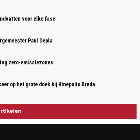
CONGRESS' KOMT NAAR BREDA
ndvatten voor elke fase
urgemeester Paul Depla
ring zero-emissiezones
 keer op het grote doek bij Kinepolis Breda
rtikelen