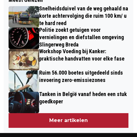
MEETRESULTATEN LUCHTKWALITEIT
OVERBELASTING
Snelheidsduivel van de weg gehaald na
BAVEL BEKEND
korte achtervolging die ruim 100 km/ u
te hard reed
Politie zoekt getuigen voor
vernielingen en diefstallen omgeving
Slingerweg Breda
Workshop Voeding bij Kanker:
praktische handvatten voor elke fase
Ruim 56.000 boetes uitgedeeld sinds
invoering zero-emissiezones
Tanken in België vanaf heden een stuk
goedkoper
Meer artikelen