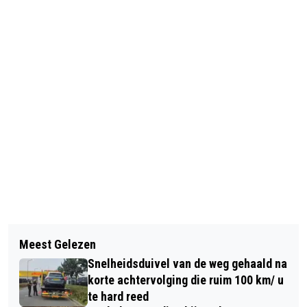
Vorig artikel
Volgend artikel
AANPAK LANDELIJK GEBIED NOORD-
Meest Gelezen
NIEUWE PLANNEN ALDI SUPERMARKT
BRABANT VASTGESTELD
Snelheidsduivel van de weg gehaald na
AAN GRAAF HENDRIK III PLEIN
korte achtervolging die ruim 100 km/ u
te hard reed